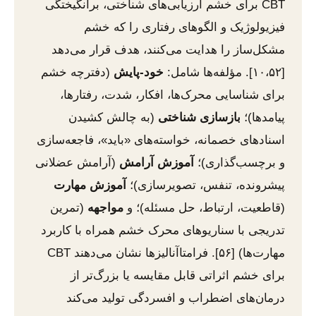
CBT برای خشم ارزیابی‌های شناختی، برانگیختگی
فیزیولوژیک و الگوهای رفتاری را که خشم
مشکل‌ساز را هدایت می‌کنند، هدف قرار می‌دهد
[۱۰،۵۲]. مؤلفه‌ها شامل:
خود-پایش
(دفترچه خشم
برای شناسایی محرک‌ها، افکار، شدت، رفتارها،
پیامدها)؛
بازسازی شناختی
(به چالش کشیدن
اسنادهای خصمانه، خواسته‌های «باید»، فاجعه‌سازی
و برچسب‌گذاری)؛
آموزش آرامش
(آرامش عضلانی
پیشرونده، تنفس، تصویرسازی)؛
آموزش مهارت
(قاطعیت، ارتباط، حل مسئله)؛ و
مواجهه
(تمرین
تدریجی با سناریوهای محرک خشم همراه با کاربرد
مهارت‌ها) [۵۶]. فرامتاآنالیزها نشان می‌دهند CBT
برای خشم اثراتی قابل مقایسه یا بزرگ‌تر از
درمان‌های اضطراب و افسردگی تولید می‌کند