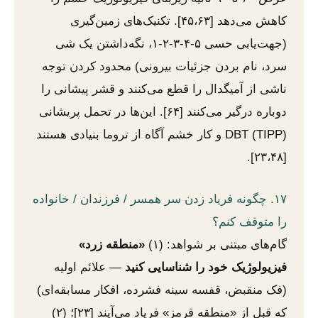
کاهش می‌دهد [۴۵،۶۳]. تکنیک‌های زمین‌گیری
(جهت‌یابی حسی ۵-۴-۳-۲-۱، نگه‌داشتن یک شی
سرد، نام بردن جزئیات بیرونی) محدود کردن توجه
ناشی از آمیگدال را قطع می‌کنند و قشر پیشانی را
دوباره درگیر می‌کنند [۶۴]. این‌ها در تحمل پریشانی
DBT (TIPP) و کار خشم آگاه از تروما بنیادی هستند
[۲۳،۴۸].
۱۷. چگونه فریاد زدن سر همسر / فرزندان / خانواده
را متوقف کنم؟
گام‌های مبتنی بر شواهد: (۱)
«منطقه زرد»
فیزیولوژیک خود را شناسایی کنید
— علائم اولیه
(فک منقبض، قفسه سینه فشرده، افکار مسابقه‌ای)
که قبل از «منطقه قرمز» فریاد می‌آیند [۲۳]؛ (۲)