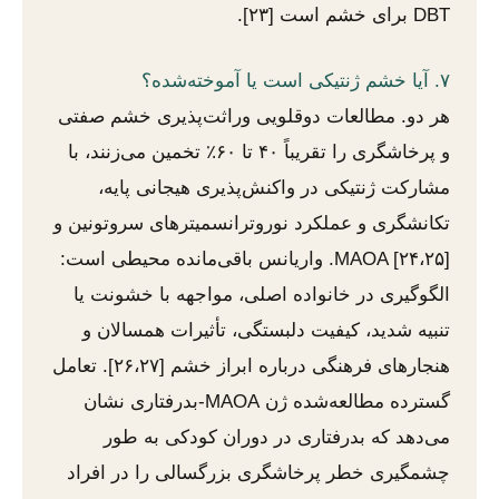
DBT برای خشم است [۲۳].
۷. آیا خشم ژنتیکی است یا آموخته‌شده؟
هر دو. مطالعات دوقلویی وراثت‌پذیری خشم صفتی
و پرخاشگری را تقریباً ۴۰ تا ۶۰٪ تخمین می‌زنند، با
مشارکت ژنتیکی در واکنش‌پذیری هیجانی پایه،
تکانشگری و عملکرد نوروترانسمیترهای سروتونین و
MAOA [۲۴،۲۵]. واریانس باقی‌مانده محیطی است:
الگوگیری در خانواده اصلی، مواجهه با خشونت یا
تنبیه شدید، کیفیت دلبستگی، تأثیرات همسالان و
هنجارهای فرهنگی درباره ابراز خشم [۲۶،۲۷]. تعامل
گسترده مطالعه‌شده ژن MAOA-بدرفتاری نشان
می‌دهد که بدرفتاری در دوران کودکی به طور
چشمگیری خطر پرخاشگری بزرگسالی را در افراد