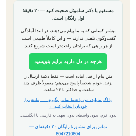
مستقیم با دکتر ساموئل صحبت کنید — ۲۰ دقیقهٔ
اول رایگان است.
بیشتر کسانی که به ما پیام می‌دهند، در ابتدا آمادگی
گفت‌وگوی تلفنی ندارند — و این کاملاً طبیعی است.
از هر راهی که برایتان راحت‌تر است شروع کنید.
هرچه در دل دارید برایم بنویسید
متن پیام از قبل آماده است — فقط دکمهٔ ارسال را
بزنید. خودم شخصاً پاسخ می‌دهم؛ معمولاً ظرف چند
ساعت و حداکثر تا ۲۴ ساعت.
یا اگر مایلید، من با شما تماس بگیرم — زمانش را
خودتان انتخاب کنید ←
بدون فرم، بدون واسطه، بدون تعهد. به فارسی یا انگلیسی.
تماس برای مشاورهٔ رایگان ۲۰ دقیقه‌ای —
6047210604