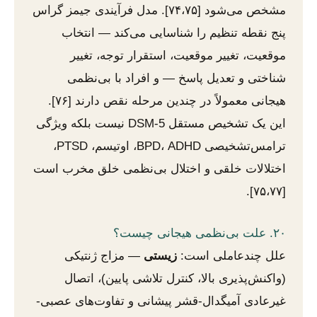
مشخص می‌شود [۷۴،۷۵]. مدل فرآیندی جیمز گراس
پنج نقطه تنظیم را شناسایی می‌کند — انتخاب
موقعیت، تغییر موقعیت، استقرار توجه، تغییر
شناختی و تعدیل پاسخ — و افراد با بی‌نظمی
هیجانی معمولاً در چندین مرحله نقص دارند [۷۶].
این یک تشخیص مستقل DSM-5 نیست بلکه ویژگی
ترامس‌تشخیصی BPD، ADHD، اوتیسم، PTSD،
اختلالات خلقی و اختلال بی‌نظمی خلق مخرب است
[۷۵،۷۷].
۲۰. علت بی‌نظمی هیجانی چیست؟
علل چندعاملی است:
زیستی
— مزاج ژنتیکی
(واکنش‌پذیری بالا، کنترل تلاشی پایین)، اتصال
غیرعادی آمیگدال-قشر پیشانی و تفاوت‌های عصبی-