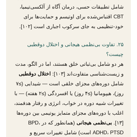
شامل تطبیقات حسی، درمان آگاه از آلکسی‌تیمیا،
CBT اقتباس‌شده برای اوتیسم و حمایت‌ها برای
خود-تنظیمی به جای سرکوب اجباری است [۱۰۲].
۲۵. تفاوت بی‌نظمی هیجانی و اختلال دوقطبی
چیست؟
هر دو شامل بی‌ثباتی خلق هستند، اما در الگو، مدت
و زیست‌شناسی متفاوت‌اند [۱۰۳]:
اختلال دوقطبی
شامل دوره‌های مجزای خلقی است — شیدایی (≥۷
روز)، هیپومانیا (≥۴ روز) یا افسردگی (≥۲ هفته) — با
تغییرات شبیه دوره در خواب، انرژی و رفتار هدفمند،
اغلب با دوره‌های مجزای متمایز یوتیمی بین دوره‌ها
[۱۳].
بی‌نظمی هیجانی
(همانطور که در BPD،
ADHD، PTSD است) شامل تغییرات سریع و