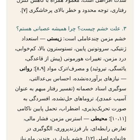
شدت افراطی است، معمولاً همراه با کاهش کنترل
رفتاری، توجه محدود و خطر بالای پرخاشگری [۷].
۳. علت خشم چیست؟ چرا همیشه عصبانی هستم؟
خشم مزمن چندعاملی است:
زیستی
— استعداد
ژنتیکی، سروتونین پایین، تستوسترون بالا، کم‌خوابی،
درد مزمن، تغییرات هورمونی (پیش از قاعدگی،
یائسگی، تیروئید) و مصرف/ترک مواد [۸،۹]؛
روانی
— نیازهای برآورده‌نشده، احساس بی‌عدالتی،
سوگیری اسناد خصمانه (تفسیر رفتار مبهم به عنوان
آسیب عمدی)، تروماهای حل‌نشده، افسردگی به
صورت تحریک‌پذیری، اضطراب، تحمل پایین ناکامی
[۱۰،۱۱]؛
محیطی
— استرس مزمن، فشار مالی،
تعارض رابطه‌ای، بار فرزندپروری، الگوگیری در
خانواده اصلی [۱۲]. خشم پایدار در چندین ماه نیاز