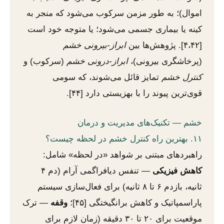
اموال)؛ به طور مزمن سرکوب می‌شود که منجر به
کینه یا بیماری جسمی می‌شود؛ یا متوجه خود است
[۴،۴۲]. پژوهش‌ها بین
ابراز-بیرونی خشم
(پرخاشگری بیرونی)،
ابراز-درونی خشم
(سرکوب) و
کنترل خشم
تمایز قائل می‌شوند، که سومی
قوی‌ترین پیوند را با بهزیستی دارد [۴۴].
خشم — تکنیک‌های مدیریت و درمان
۱۱. بهترین راه کنترل خشم در لحظه چیست؟
راهبردهای مبتنی بر شواهد «در لحظه» شامل:
کاهش فیزیکی
— تنفس دیافراگمی آرام (دم ۴
ثانیه، بازدم ۶ تا ۸ ثانیه) برای فعال‌سازی سیستم
پاراسمپاتیک و کاهش برانگیختگی [۴۵]؛
وقفه
— ترک
موقعیت برای ۲۰ تا ۳۰ دقیقه (زمان لازم برای