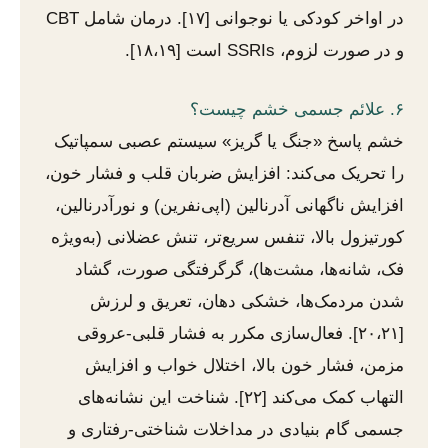
در اواخر کودکی یا نوجوانی [۱۷]. درمان شامل CBT
و در صورت لزوم، SSRIs است [۱۸،۱۹].
۶. علائم جسمی خشم چیست؟
خشم پاسخ «جنگ یا گریز» سیستم عصبی سمپاتیک
را تحریک می‌کند: افزایش ضربان قلب و فشار خون،
افزایش ناگهانی آدرنالین (اپی‌نفرین) و نورآدرنالین،
کورتیزول بالا، تنفس سریع‌تر، تنش عضلانی (به‌ویژه
فک، شانه‌ها، مشت‌ها)، گرگرفتگی صورت، گشاد
شدن مردمک‌ها، خشکی دهان، تعریق و لرزش
[۲۰،۲۱]. فعال‌سازی مکرر به فشار قلبی-عروقی
مزمن، فشار خون بالا، اختلال خواب و افزایش
التهاب کمک می‌کند [۲۲]. شناخت این نشانه‌های
جسمی گام بنیادی در مداخلات شناختی-رفتاری و