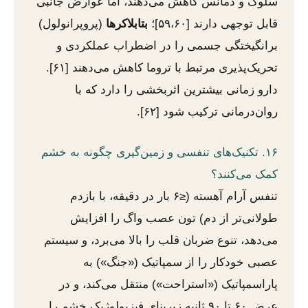
سلوک و دمانس کاهش می‌دهند، اما عوارض جانبی
قابل توجهی دارند [۵۹،۶۰]؛
بتابلاکرها
(پروپرانولول)
برانگیختگی جسمی را در اضطراب عملکردی و
تحریک‌پذیری مرتبط با تروما کاهش می‌دهند [۶۱].
دارو زمانی بیشترین اثربخشی را دارد که با
روان‌درمانی ترکیب شود [۶۲].
۱۶. تکنیک‌های تنفسی و زمین‌گیری چگونه به خشم
کمک می‌کنند؟
تنفس آرام آهسته (≤۶ بار در دقیقه، با بازدم
طولانی‌تر از دم) تون عصب واگ را افزایش
می‌دهد، تنوع ضربان قلب را بالا می‌برد، و سیستم
عصبی خودکار را از سمپاتیک («جنگ») به
پاراسمپاتیک («استراحت») منتقل می‌کند، و در
عرض ۶۰ تا ۹۰ ثانیه زیربنای فیزیولوژیک خشم را