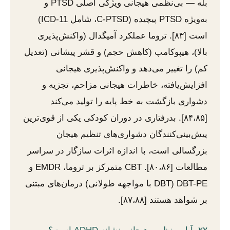
بله — بی‌نظمی هیجانی ویژگی اصلی PTSD و
به‌ویژه PTSD پیچیده (C-PTSD، شامل ICD-11)
است [۸۳]. تروما عملکرد آمیگدال (واکنش‌پذیری
بالا)، هیپوکامپ (کاهش حجم) و قشر پیشانی (تعدیل
کم) را تغییر می‌دهد و واکنش‌پذیری هیجانی
افزایش‌یافته، خاطرات هیجانی مزاحم، تجزیه و
دشواری بازگشت به خط پایه را تولید می‌کند
[۸۴،۸۵]. بدرفتاری در دوران کودکی یکی از قوی‌ترین
پیش‌بینی‌کنندگان دشواری‌های تنظیم هیجان
بزرگسالی است، با اندازه اثرات سازگار در سراسر
مطالعات [۸۰،۸۶]. CBT متمرکز بر تروما، EMDR و
DBT-PE (DBT با مواجهه طولانی) درمان‌های مبتنی
بر شواهد هستند [۸۷،۸۸].