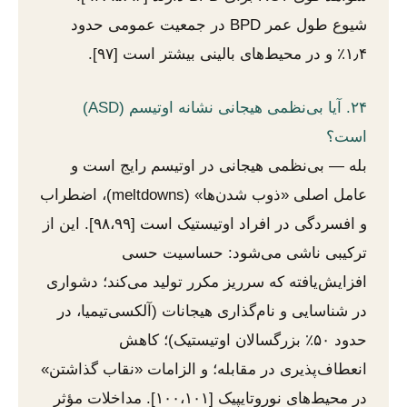
شیوع طول عمر BPD در جمعیت عمومی حدود
۱٫۴٪ و در محیط‌های بالینی بیشتر است [۹۷].
۲۴. آیا بی‌نظمی هیجانی نشانه اوتیسم (ASD)
است؟
بله — بی‌نظمی هیجانی در اوتیسم رایج است و
عامل اصلی «ذوب شدن‌ها» (meltdowns)، اضطراب
و افسردگی در افراد اوتیستیک است [۹۸،۹۹]. این از
ترکیبی ناشی می‌شود: حساسیت حسی
افزایش‌یافته که سرریز مکرر تولید می‌کند؛ دشواری
در شناسایی و نام‌گذاری هیجانات (آلکسی‌تیمیا، در
حدود ۵۰٪ بزرگسالان اوتیستیک)؛ کاهش
انعطاف‌پذیری در مقابله؛ و الزامات «نقاب گذاشتن»
در محیط‌های نوروتایپیک [۱۰۰،۱۰۱]. مداخلات مؤثر