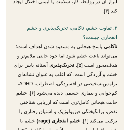
ابراز آن در روابط، کار، سلامت یا ایمنی اختلال ایجاد
کند [۴].
۲. تفاوت خشم، ناکامی، تحریک‌پذیری و خشم
انفجاری چیست؟
ناکامی
پاسخ هیجانی به مسدود شدن اهداف است؛
می‌تواند باعث خشم شود اما خود حالتی ملایم‌تر و
هدف‌محور است [۵].
تحریک‌پذیری
آستانه پایین برای
خشم و آزردگی است، که اغلب به عنوان نشانه‌ای
ترامس‌تشخیصی در افسردگی، اضطراب، ADHD،
کم‌خوابی و بیماری جسمی دیده می‌شود [۶].
خشم
حالت هیجانی کامل‌تری است که ارزیابی شناختی
نقض، برانگیختگی فیزیولوژیک و اشتیاق رفتاری را
ترکیب می‌کند [۱].
خشم انفجاری (rage)
خشم با