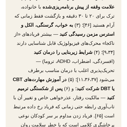
علامت وقفه از پیش برنامه‌ریزی‌شده
با خانواده،
ترک برای ۲۰ تا ۳۰ دقیقه و بازگشت فقط زمانی که
آرام هستید [۴۶]؛ (۳)
به خواب، گرسنگی، الکل و
استرس مزمن رسیدگی کنید
— بیشتر فریادهای «از
ناکجا» محرک‌های فیزیولوژیک قابل شناسایی دارند
[۹،۳۴]؛ (۴)
شرایط زیربنایی را درمان کنید
(افسردگی، اضطراب، ADHD، تروما) —
تحریک‌پذیری اغلب با درمان مناسب برطرف
می‌شود [۱۱،۳۶،۳۷]؛ (۵)
در آموزش مهارت‌های CBT
یا DBT شرکت کنید
؛ و (۶)
پس از شکستگی ترمیم
کنید
— مالکیت رفتار، عذرخواهی خاص و تغییر آن با
تاب‌آوری رابطه حتی زمانی که فریاد رخ داده مرتبط
است [۶۵]. فریاد زدن مداوم بر سر کودکان نوعی
پرخاشگری کلامی است که با خطر سلامت روان