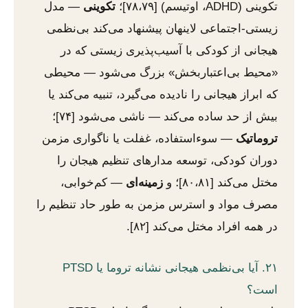
تکوینی (ADHD، اوتیسم) [۷۸،۷۹]؛
تکوینی
— مدل
زیستی-اجتماعی لاینهان پیشنهاد می‌کند بی‌نظمی
هیجانی از کودکی با آسیب‌پذیری زیستی که در
«محیط بی‌اعتباربخش» بزرگ می‌شود — محیطی
که ابراز هیجانی را نادیده می‌گیرد، تنبیه می‌کند یا
بیش از حد ساده می‌کند — ناشی می‌شود [۷۴]؛
تروماتیک
— سوءاستفاده، غفلت یا ناگواری مزمن
دوران کودکی، توسعه مدارهای تنظیم هیجان را
مختل می‌کند [۸۰،۸۱]؛ و
زمینه‌ای
— کم‌خوابی،
مصرف مواد و استرس مزمن به طور حاد تنظیم را
در همه افراد مختل می‌کند [۸۲].
۲۱. آیا بی‌نظمی هیجانی نشانه تروما یا PTSD
است؟