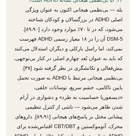
۲۲. آیا بی‌نظمی هیجانی نشانه ADHD است؟
بله — بی‌نظمی هیجانی اکنون به عنوان ویژگی
اصلی ADHD در بزرگسالان و کودکان شناخته
می‌شود، که در تا ۷۰٪ موارد وجود دارد [۸۹،۹۰].
DSM-5 آن را در ۱۸ معیار رسمی ADHD فهرست
نمی‌کند، اما راسل بارکلی و دیگران استدلال می‌کنند
که باید به عنوان بُعد چهارم اصلی در کنار بی‌توجهی،
بیش‌فعالی و تکانشگری در نظر گرفته شود [۳۷].
بی‌نظمی هیجانی مرتبط با ADHD به صورت تحمل
پایین ناکامی، خشم سریع، نوسانات خلقی،
«دیسفوریا حساسیت به طرد» و دشواری در آرام
شدن ظاهر می‌شود — ناشی از کنترل تنظیمی
پیشانی مختل بر پاسخ‌های هیجانی [۸۹،۹۱]. داروهای
محرک، آتوموکستین و CBT/DBT اقتباس‌شده برای