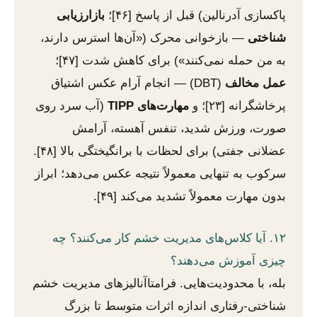
پاکسازی آدرنالین) قبل از پاسخ [۴۶]؛
بازارزیابی
شناختی
— بازخوانی محرک («آن‌ها استرس دارند،
به من حمله نمی‌کنند») برای کاهش شدت [۴۷]؛
عمل مخالف
(DBT) — انجام آرام عکس اشتیاق
پرخاشگرانه [۲۳]؛ و
مهارت‌های TIPP
(آب سرد روی
صورت، ورزش شدید، تنفس آهسته، آرامش
عضلانی جفتی) برای لحظات با برانگیختگی بالا [۴۸].
سرکوب به تنهایی معمولاً نتیجه عکس می‌دهد؛ ابراز
بدون مهارت معمولاً تشدید می‌کند [۴۹].
۱۲. آیا کلاس‌های مدیریت خشم کار می‌کنند؟ چه
چیزی آموزش می‌دهند؟
بله، با محدودیت‌هایی. فرامتاآنالیزهای مدیریت خشم
شناختی-رفتاری اندازه اثرات متوسط تا بزرگ