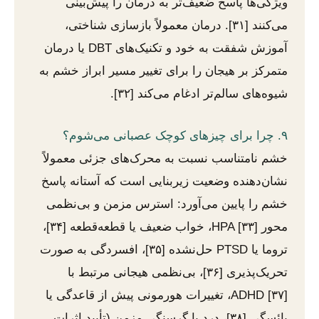
ویژگی‌ها پاسخ ضعیف‌تر به درمان را پیش‌بینی
می‌کنند [۳۱]. درمان معمولاً بازسازی شناختی،
آموزش شفقت به خود و تکنیک‌های DBT یا درمان
متمرکز بر هیجان را برای تغییر مسیر ابراز خشم به
شیوه‌های سالم‌تر ادغام می‌کند [۳۲].
۹. چرا برای چیزهای کوچک عصبانی می‌شوم؟
خشم نامتناسب نسبت به محرک‌های جزئی معمولاً
نشان‌دهنده وضعیت زیربنایی است که آستانه پاسخ
خشم را پایین می‌آورد: استرس مزمن و بی‌نظمی
محور HPA [۳۳]، خواب ضعیف یا قطعه‌قطعه [۳۴]،
تروما یا PTSD حل‌نشده [۳۵]، افسردگی به صورت
تحریک‌پذیری [۳۶]، بی‌نظمی هیجانی مرتبط با
ADHD [۳۷]، تغییرات هورمونی پیش از قاعدگی یا
یائسگی [۳۸]، درد یا گرسنگی مزمن (تأیید اثرات