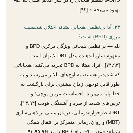
ADHD، تنظیم هیجانی را در کنار علائم اصلی ADHD
بهبود می‌بخشد [۹۲].
۲۳. آیا بی‌نظمی هیجانی نشانه اختلال شخصیت
مرزی (BPD) است؟
بله — بی‌نظمی هیجانی ویژگی مرکزی BPD و
مفهوم سازماندهنده مدل DBT لاینهان است
[۷۴،۹۳]. افراد مبتلا به BPD تجربه می‌کنند: هیجاناتی
که شدیدتر هستند، به اوج‌های بالاتر می‌رسند و به
طور قابل توجهی زمان بیشتری برای بازگشت به
خط پایه می‌برند؛ احساسات مزمن پوچی؛ و
ترس‌های شدید از طرد و آشفتگی هویت [۱۳،۹۴].
DBT، طرحواره‌درمانی، درمان مبتنی بر ذهنی‌سازی
(MBT) و روان‌درمانی متمرکز بر انتقال همگی
شواهد قوی RCT برای BPD دارند [۹۳،۹۵،۹۶].