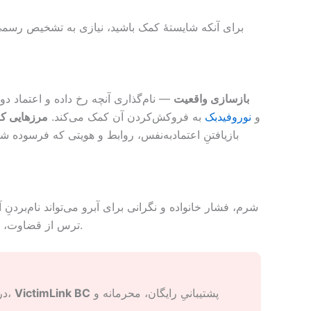
برای آنکه شایستهٔ کمک باشید، نیازی به تشخیص رسمی
بازسازی واقعیت
— نام‌گذاری آنچه رخ داده و اعتماد دوب
و
نوروفیدبک
به فروکش‌کردن آن کمک می‌کند.
مرزهایی که 
بازیافتنِ اعتمادبه‌نفس، روابط و هویتی که فرسوده ش
شرم، فشار خانواده و نگرانی برای آبرو می‌تواند نام‌بردن
ترس از قضاوت، بارِ «حفظ خانواده» و انزوایی که گاه با مهاجرت همراه است. می‌توانید این‌ها را به زبان خودتان و بدون قضاوت در میان بگذارید.
پشتیبانیِ رایگان، محرمانه و
VictimLink BC
تماس بگیرید. در بریتیش‌کلمبیا،
در