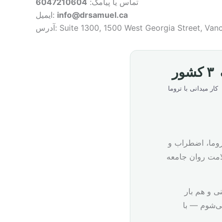
تماس یا پیامک:
6047210604
info@drsamuel.ca
ایمیل:
۳ کشور
کار میدانی با تروما
PhD, ) هستم. در طول بیش از ۲۵ سال، با تروما، اضطراب و
لامت روان جامعه
نی و هم بار
ی‌شوم — با