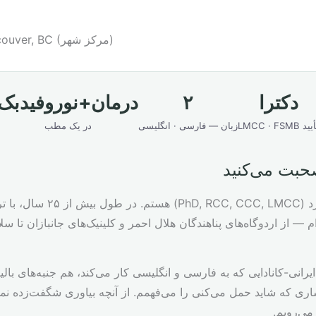
آدرس: Suite 1300, 1500 West Georgia Street, Vancouver, BC (مرکز شهر)
دکترا
۲
درمان+نوروفیدبک
ید LMCC · FSMB
زبان — فارسی · انگلیسی
در یک مطب
حبت می‌کنید
من ساموئل عزتی‌لرد (RCC, CCC, LMCC
 — از اردوگاه‌های پناهندگان هلال احمر و کلینیک‌های جانبازان تا س
یرانی-کانادایی که به فارسی و انگلیسی کار می‌کند، هم جنبه‌های بالی
اری که شاید حمل می‌کنی را می‌فهمم. از آنچه بیاوری شگفت‌زده نم
ی‌رویم.