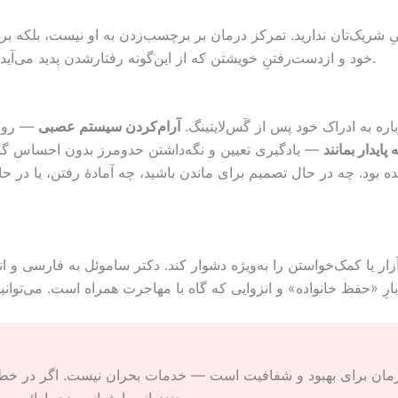
ِ شریک‌تان ندارید. تمرکز درمان بر برچسب‌زدن به او نیست، بلکه ب
خود و از‌دست‌رفتنِ خویشتن که از این‌گونه رفتارشدن پدید می‌آید — و بر کمک به بازیافتنِ شفافیت، مرزها و جای پای شما.
اره به ادراک خود پس از گَس‌لایتینگ.
آرام‌کردن سیستم عصبی
— روابط
پایدار بمانند
— یادگیری تعیین و نگه‌داشتن حدومرز بدون احساس گن
ده بود. چه در حال تصمیم برای ماندن باشید، چه آمادهٔ رفتن، یا در
ِ آزار یا کمک‌خواستن را به‌ویژه دشوار کند. دکتر ساموئل به فارسی و
مان برای بهبود و شفافیت است — خدمات بحران نیست. اگر در خ
. شما سزاوار ایمن‌بودن هستید.
چندزبانه را شبانه‌روزی ارائه می