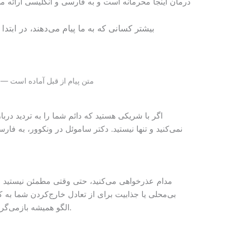
درمان اینجا محرمانه است و به فارسی و انگلیسی ارائه م
بیشتر کسانی که به ما پیام می‌دهند، در ابتد
متن پیام از قبل آماده است — فق
اگر با شریکی هستید که دائم شما را به تردید درب
نمی‌کنید و تنها نیستید. دکتر ساموئل در ونکوور، به فار
مدام عذرخواهی می‌کنید، حتی وقتی مطمئن نیستید چه ک
بی‌محلی یا جذابیت برای از تعادل خارج‌کردن شما به 
الگو همیشه بازمی‌گردد. این چرخه نام دارد — گَس‌لایتینگ، کنترل اجباری، آزار عاطفی — و خستگی‌ای که حس می‌کنید واکنشی طبیعی به آن است.