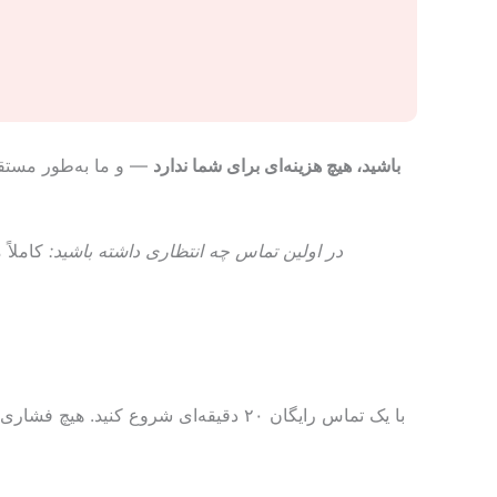
اگر تحت پوشش ICBC، FNHA، CVAP، VAC یا RCMP باشید، هیچ هزینه‌ای برای شما ندارد
— و ما به‌طور مستقی
در اولین تماس چه انتظاری داشته باشید:
کاملاً
با یک تماس رایگان ۲۰ دقیقه‌ای شروع