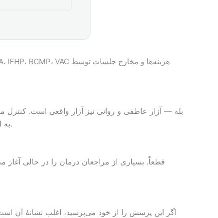
هزینه‌ها و مخارج جلسات توسط ICBC، CVAP، FNHA، IFHP، RCMP، VAC و بیشتر بیمه‌های دیگر پوشش داده می‌شود و صورت‌حساب مستقیماً به شرکت‌های بیمه ارسال می‌شود.
بله — آزار عاطفی و روانی نیز آزار واقعی است. کنترل مد
به اندازهٔ آسیب فیزیکی مخرب باشد و اغلب نام‌گذاری آن سخت‌تر است. برای معتبربودن تجربهٔ شما نیازی به نشانهٔ ظاهری نیست.
قطعاً. بسیاری از مراجعان درمان را در حالی آغاز
اگر این پرسش را از خود می‌پرسید، اغلب نشانهٔ آن است 