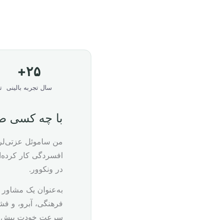
۲۵+
سال تجربه بالینی
تأی
با چه کسی ص
افسردگی کار کرده‌ام
در ونکوور.
به‌عنوان یک مشاور ا
فرهنگی، آبرو، و فش
سرعت خودت پیش م