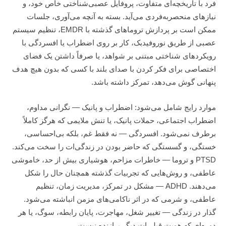
فرد با تاریخچه‌ای متفاوت، پروفایل عصبی‌شناختی خاص خود، و
نیازهای منحصربه‌فردی می‌آید. بسته به آنچه می‌آوری، جلسات
ممکن است بر پردازش تروماهای گذشته با EMDR، تنظیم سیستم
عصبی از طریق نوروفیدبک، کار بر روی اضطراب یا افسردگی با
رویکردهای شناختی مبتنی بر شواهد، یا صرفاً داشتن یک فضای
اختصاصی برای فکر کردن با صدای بلند با کسی که بدون هیچ هدف
پنهانی گوش می‌دهد، تمرکز داشته باشد.
موارد رایج شامل می‌شود: اضطراب و پانیک — نگرانی مداوم،
اضطراب اجتماعی، حملات پانیک، یا تنش ملایمی که هرگز کاملاً
برطرف نمی‌شود. افسردگی — نه فقط غم، بلکه بی‌احساسی،
خستگی، و گسستگی که حاضر بودن در زندگی‌ات را سخت می‌کند.
PTSD و تروما — خاطرات مزاحم، هوشیاری بیش از حد، خاموشی
عاطفی، و روش‌هایی که تجربیات گذشته همچنان حال را شکل
می‌دهند. ADHD — مشکل در تمرکز، مدیریت زمان، تنظیم
عاطفی، و شرمی که در اثر ناکامی‌های مزمن انباشته می‌شود.
گذار در زندگی — تغییر شغل، مهاجرت، پایان رابطه، سوگ، یا هر
دوره‌ای که هویت قبلی‌ات دیگر برازنده نیست.