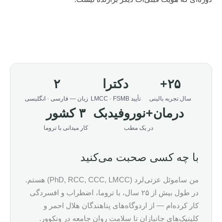
۲۵+
دکترا
۲
سال تجربه بالینی
تأیید LMCC · FSMB
زبان — فارسی · انگلیسی
درمان+نوروفیدبک
۳ کشور
در یک مطب
کار میدانی با تروما
با چه کسی صحبت می‌کنید
من ساموئل عزتی‌لرد (PhD, RCC, CCC, LMCC) هستم.
در طول بیش از ۲۵ سال، با تروما، اضطراب و افسردگی
کار کرده‌ام — از اردوگاه‌های پناهندگان هلال احمر و
کلینیک‌های جانبازان تا سلامت روان جامعه در ونکوور.