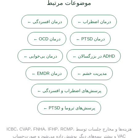
موضوعات مرتبط
درمان اضطراب ←
درمان افسردگی ←
درمان PTSD ←
درمان OCD ←
ADHD در بزرگسالان ←
درمان بی‌خوابی ←
مدیریت خشم ←
درمان EMDR ←
پرسش‌های اضطراب و افسردگی ←
پرسش‌های تروما و PTSD ←
هزینه‌ها و مخارج جلسات توسط ICBC، CVAP، FNHA، IFHP، RCMP،
VAC و بیشتر بیمه‌های دیگر پوشش داده می‌شود و صورت‌حساب